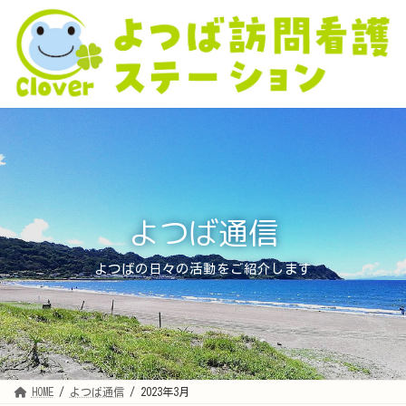
コ
ナ
ン
ビ
テ
ゲ
ン
ー
ツ
シ
へ
ョ
ス
ン
キ
に
ッ
移
プ
動
よつば通信
よつばの日々の活動をご紹介します
HOME
よつば通信
2023年3月