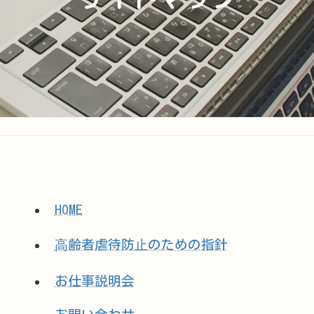
HOME
⾼齢者虐待防⽌のための指針
お仕事説明会