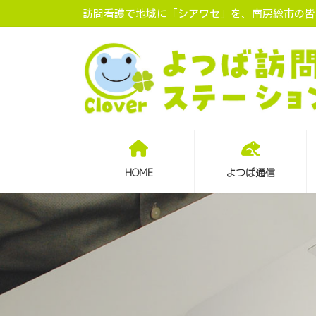
コ
ナ
訪問看護で地域に「シアワセ」を、南房総市の皆様
ン
ビ
テ
ゲ
ン
ー
ツ
シ
へ
ョ
ス
ン
キ
に
ッ
移
プ
動
HOME
よつば通信