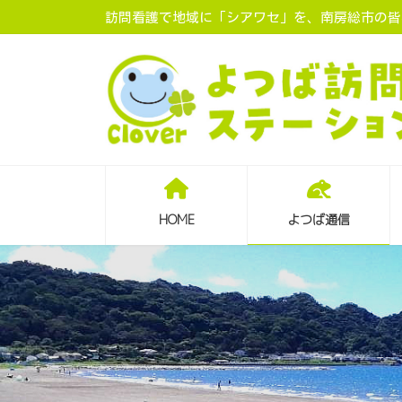
コ
ナ
訪問看護で地域に「シアワセ」を、南房総市の皆様
ン
ビ
テ
ゲ
ン
ー
ツ
シ
へ
ョ
ス
ン
キ
に
ッ
移
プ
動
HOME
よつば通信