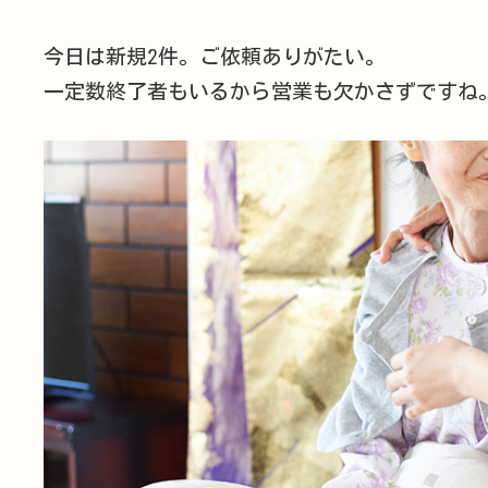
終
更
新
今日は新規2件。ご依頼ありがたい。
日
時
一定数終了者もいるから営業も欠かさずですね
: