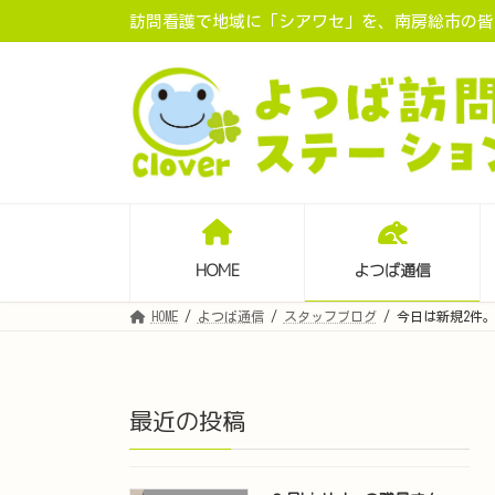
コ
ナ
訪問看護で地域に「シアワセ」を、南房総市の皆様
ン
ビ
テ
ゲ
ン
ー
ツ
シ
へ
ョ
ス
ン
キ
に
ッ
移
プ
動
HOME
よつば通信
HOME
よつば通信
スタッフブログ
今日は新規2件
最近の投稿