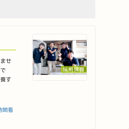
いませ
慢で
療養す
訪問看